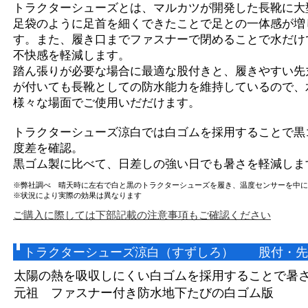
トラクターシューズとは、マルカツが開発した長靴に大
足袋のように足首を細くできたことで足との一体感が増
す。また、履き口までファスナーで閉めることで水だけ
不快感を軽減します。
踏ん張りが必要な場合に最適な股付きと、履きやすい先
が付いても長靴としての防水能力を維持しているので、
様々な場面でご使用いだだけます。
トラクターシューズ涼白では白ゴムを採用することで黒
度差を確認。
黒ゴム製に比べて、日差しの強い日でも暑さを軽減しま
※弊社調べ 晴天時に左右で白と黒のトラクターシューズを履き、温度センサーを中に
※状況により実際の効果は異なります
ご購入に際しては下部記載の注意事項もご確認ください
トラクターシューズ涼白（すずしろ） 股付・先
太陽の熱を吸収しにくい白ゴムを採用することで暑
元祖 ファスナー付き防水地下たびの白ゴム版