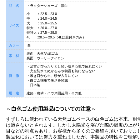
品 名
トラクターシューズ 涼白
小 ：22.5～23.0
中 ：24.0～24.5
大 ：25.0～25.5
サイズ
特大 ：26.0～27.0
特特大：27.5～28.0
4L :28.5～29.5（4Lは股付きのみ）
カラー
白
表面 天然/合成ゴム
素 材
裏面 ウーリーナイロン
・足首がぴったりとし軽い履き心地で疲れにくい
・完全防水でぬかるみや朝露も気にならない
特 徴
・履き口から土、砂が入りにくい
・白ゴム採用で暑さを軽減
・日本製
用 途
建築・農耕・ハウス園芸用・その他
～白色ゴム使用製品についての注意～
すずしろに使われている天然ゴムベースの白色ゴムは本来、耐
は適さないとされます。しかし太陽光を浴びた際の温度の上が
目などの利点もあり、お客様から多くのご要望を頂いておりま
製品化においては努力を重ねましたが、本製品の特性をご理解