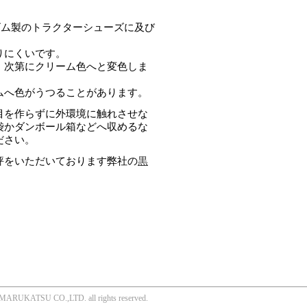
ゴム製のトラクターシューズに及び
りにくいです。
、次第にクリーム色へと変色しま
ムへ色がうつることがあります。
目を作らずに外環境に触れさせな
袋かダンボール箱などへ収めるな
ださい。
評をいただいております弊社の
黒
 MARUKATSU CO.,LTD. all rights reserved.