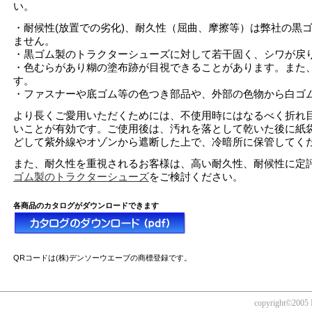
い。
・耐候性(放置での劣化)、耐久性（屈曲、摩擦等）は弊社の黒
ません。
・黒ゴム製のトラクターシューズに対して若干固く、シワが戻
・色むらがあり糊の塗布跡が目視できることがあります。また
す。
・ファスナーや底ゴム等の色つき部品や、外部の色物から白ゴ
より長くご愛用いただくためには、不使用時にはなるべく折れ
いことが有効です。ご使用後は、汚れを落として乾いた後に紙
どして紫外線やオゾンから遮断した上で、冷暗所に保管してく
また、耐久性を重視されるお客様は、高い耐久性、耐候性に定
ゴム製のトラクターシューズ
をご検討ください
。
各商品のカタログがダウンロードできます
QRコードは(株)デンソーウエーブの商標登録です。
copyright©2005