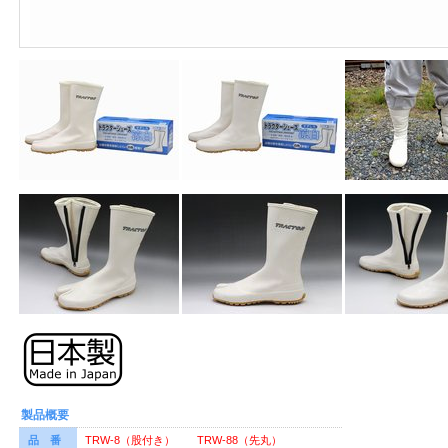
製品概要
品 番
TRW-8（股付き） TRW-88（先丸）